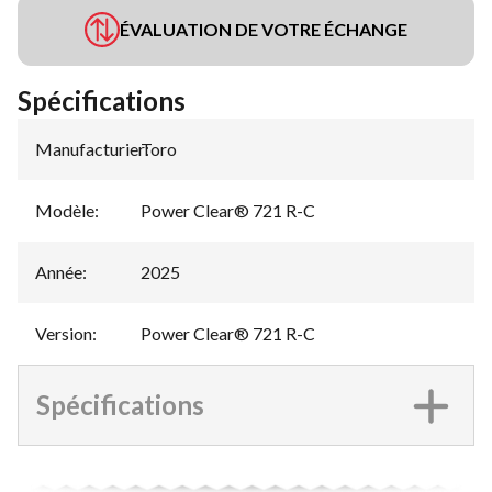
ÉVALUATION DE VOTRE ÉCHANGE
Spécifications
Manufacturier
Toro
:
Modèle
:
Power Clear® 721 R-C
Année
:
2025
Version
:
Power Clear® 721 R-C
Spécifications