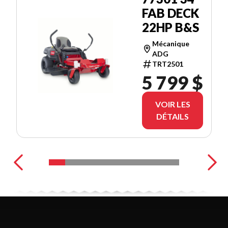
FAB DECK
22HP B&S
Mécanique
ADG
TRT2501
5 799 $
VOIR LES
DÉTAILS