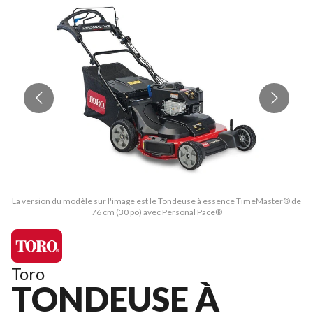
La version du modèle sur l'image est le Tondeuse à essence TimeMaster® de
La
76 cm (30 po) avec Personal Pace®
Toro
TONDEUSE À