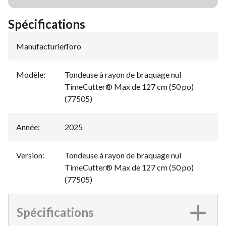
Spécifications
Manufacturier
Toro
:
Modèle
:
Tondeuse à rayon de braquage nul
TimeCutter® Max de 127 cm (50 po)
(77505)
Année
:
2025
Version
:
Tondeuse à rayon de braquage nul
TimeCutter® Max de 127 cm (50 po)
(77505)
Spécifications