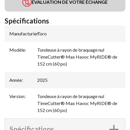
ÉVALUATION DE VOTRE ÉCHANGE
Spécifications
Manufacturier
Toro
:
Modèle
:
Tondeuse à rayon de braquage nul
TimeCutter® Max Havoc MyRIDE® de
152 cm (60 po)
Année
:
2025
Version
:
Tondeuse à rayon de braquage nul
TimeCutter® Max Havoc MyRIDE® de
152 cm (60 po)
Spécifications