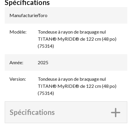
Spécifications
Manufacturier
Toro
:
Modèle
:
Tondeuse à rayon de braquage nul
TITAN® MyRIDE® de 122 cm (48 po)
(75314)
Année
:
2025
Version
:
Tondeuse à rayon de braquage nul
TITAN® MyRIDE® de 122 cm (48 po)
(75314)
Spécifications