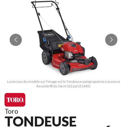
La version du modèle sur l'image est le Tondeuse autopropulsée à essence
L
Recycler® de 56cm (22 po) (21445)
Toro
TONDEUSE