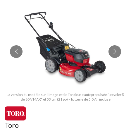
La version du modèle sur l'image est le Tondeuse autopropulsée Recycler®
L
de 60 V MAX* et 53 cm (21 po) – batterie de 5,0 Ah incluse
Toro