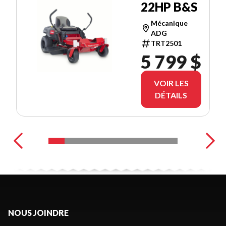
22HP B&S
Mécanique
ADG
TRT2501
5 799 $
VOIR LES
DÉTAILS
NOUS JOINDRE