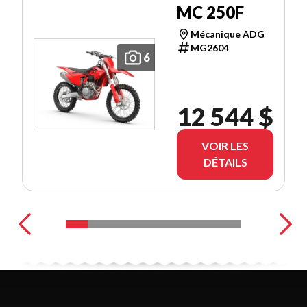
MC 250F
Mécanique ADG
MG2604
6
12 544 $
VOIR LES
DÉTAILS