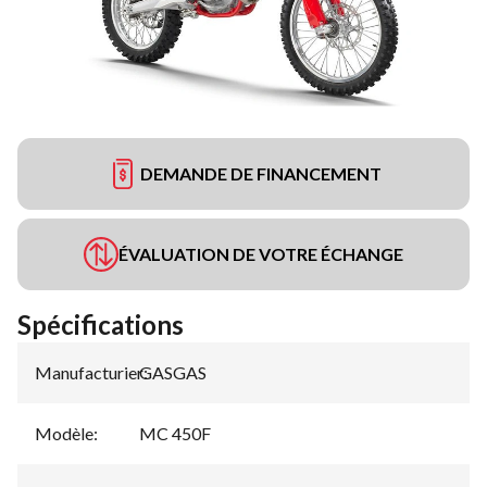
DEMANDE DE FINANCEMENT
ÉVALUATION DE VOTRE ÉCHANGE
Spécifications
Manufacturier
GASGAS
:
Modèle
:
MC 450F