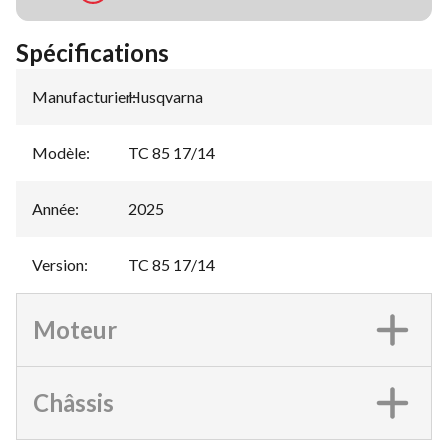
Spécifications
Manufacturier
Husqvarna
:
Modèle
:
TC 85 17/14
Année
:
2025
Version
:
TC 85 17/14
Moteur
Châssis