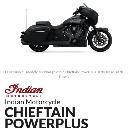
La version du modèle sur l'image est le Chieftain PowerPlus Dark Horse Black
Smoke
Indian Motorcycle
CHIEFTAIN
POWERPLUS