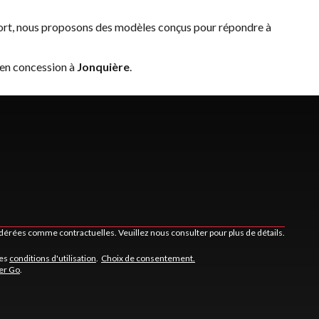
fort, nous proposons des modèles conçus pour répondre à
 en concession à
Jonquière
.
idérées comme contractuelles. Veuillez nous consulter pour plus de détails.
les
conditions d'utilisation
.
Choix de consentement.
er Go
.