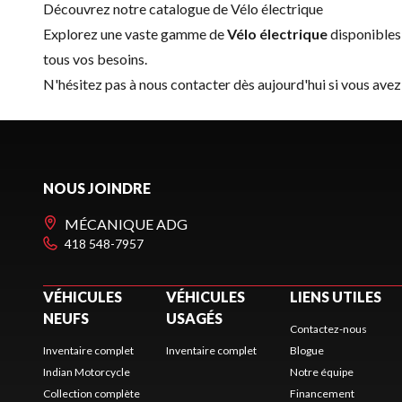
Découvrez notre catalogue de Vélo électrique
Explorez une vaste gamme de
Vélo électrique
disponibles
tous vos besoins.
N'hésitez pas à
nous contacter
dès aujourd'hui si vous avez
NOUS JOINDRE
MÉCANIQUE ADG
418 548-7957
VÉHICULES
VÉHICULES
LIENS UTILES
NEUFS
USAGÉS
Contactez-nous
Inventaire complet
Inventaire complet
Blogue
Indian Motorcycle
Notre équipe
Collection complète
Financement