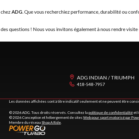
 chez
ADG
. Que vous recherchiez performance, durabilité ou con
 des questions ! Nous vous invitons également à nous rendre visite
ADG INDIAN / TRIUMPH
418-548-7957
Les données affichées sont à titre indicatif seulement et ne peuvent être cons
© 2026 ADG. Tous droits réservés. Consultez la
politique de confidentialité
et 
© 2026 Conception et hébergement de sites
Web pour sport motorisé par Pow
Membre du réseau
Shop A Ride
.