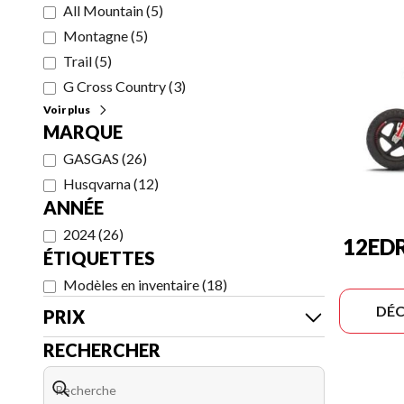
All Mountain
(
5
)
Montagne
(
5
)
Trail
(
5
)
G Cross Country
(
3
)
Voir plus
MARQUE
GASGAS
(
26
)
Husqvarna
(
12
)
ANNÉE
2024
(
26
)
12ED
ÉTIQUETTES
Modèles en inventaire
(
18
)
DÉC
PRIX
RECHERCHER